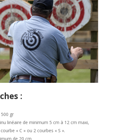
ches :
 500 gr
tinu linéaire de minimum 5 cm à 12 cm maxi,
 courbe « C » ou 2 courbes « S ».
ximum de 20 cm