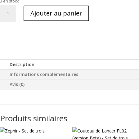
3 en stock
quantité
Ajouter au panier
de
Couteau
de
Lancer
-
CR04
(Set
Description
de
trois)
Informations complémentaires
Avis (0)
Produits similaires