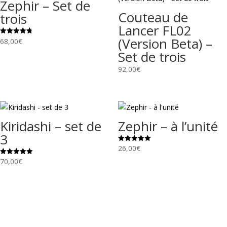
Zephir – Set de
Couteau de
trois
Lancer FL02
(Version Beta) –
68,00
€
Note
4.75
Set de trois
sur 5
92,00
€
Kiridashi – set de
Zephir – à l’unité
3
26,00
€
Note
5.00
sur 5
70,00
€
Note
5.00
sur 5