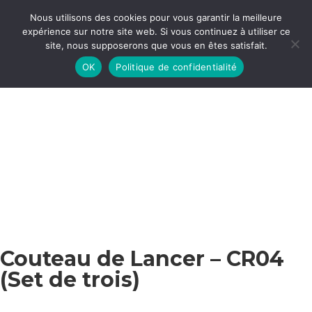
Nous utilisons des cookies pour vous garantir la meilleure
expérience sur notre site web. Si vous continuez à utiliser ce
site, nous supposerons que vous en êtes satisfait.
Accueil
/
Couteau de lancer
/ Couteau de Lancer – CR04 (Set de
trois)
OK
Politique de confidentialité
Couteau de Lancer – CR04
(Set de trois)