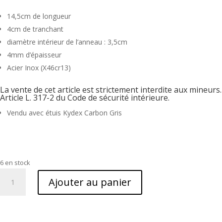
14,5cm de longueur
4cm de tranchant
diamètre intérieur de l’anneau : 3,5cm
4mm d’épaisseur
Acier Inox (X46cr13)
La vente de cet article est strictement interdite aux mineurs.
Article L. 317-2 du Code de sécurité intérieure.
Vendu avec étuis Kydex Carbon Gris
6 en stock
quantité
Ajouter au panier
de
Griffe
N°2
(Kydex