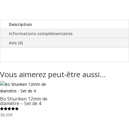
Carbon
Gris)
Description
Informations complémentaires
Avis (0)
Vous aimerez peut-être aussi…
Bo Shuriken 12mm de
diamètre – Set de 4
38,00
€
Note
5.00
sur 5