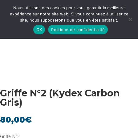
Nous utilisons des cookies pour vous garantir la meilleure
expérience sur notre site web. Si vous continuez à utiliser ce
site, nous supposerons que vous en êtes satisfait.
Accueil
/
edc-tranchant
/ Griffe N°2 (Kydex Carbon Gris)
OK
Politique de confidentialité
Griffe N°2 (Kydex Carbon
Gris)
80,00
€
Griffe N°2