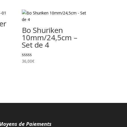
er
Bo Shuriken
10mm/24,5cm –
Set de 4
Note
36,00
€
5.00
sur 5
Moyens de Paiements