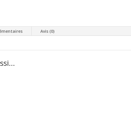
émentaires
Avis (0)
ussi…