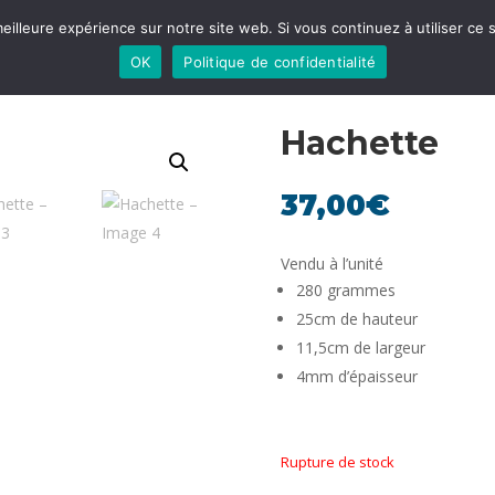
eilleure expérience sur notre site web. Si vous continuez à utiliser ce
Boutique en ligne
OK
Politique de confidentialité
Hachette
37,00
€
Vendu à l’unité
280 grammes
25cm de hauteur
11,5cm de largeur
4mm d’épaisseur
Rupture de stock