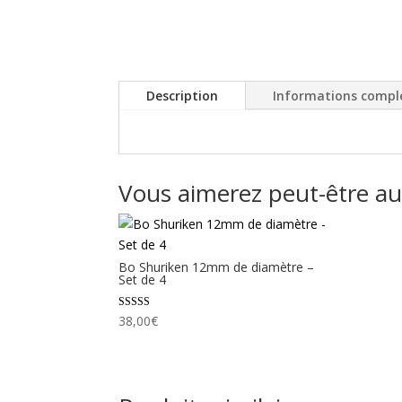
Description
Informations compl
Vous aimerez peut-être a
Bo Shuriken 12mm de diamètre –
Set de 4
Note
38,00
€
5.00
sur 5